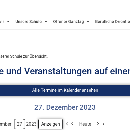
wir
Unsere Schule
Offener Ganztag
Berufliche Orienti
serer Schule zur Übersicht.
und Veranstaltungen auf einen
Alle Termine im Kalender ansehen
27. Dezember 2023
Heute
t
Zurück
Weiter