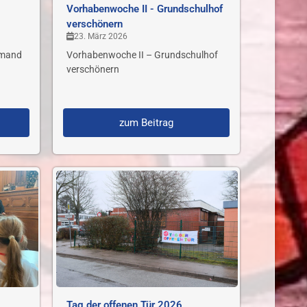
Vorhabenwoche II - Grundschulhof
verschönern
23. März 2026
emand
Vorhabenwoche II – Grundschulhof
verschönern
zum Beitrag
Tag der offenen Tür 2026