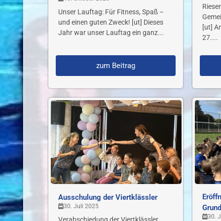
Riese
Unser Lauftag: Für Fitness, Spaß –
Gemei
und einen guten Zweck! [ut] Dieses
[ut] 
Jahr war unser Lauftag ein ganz...
27....
zum Beitrag
Eröff
Ausschulung der Viertklässler
30. Juli 2025
Grund
30. 
Verabschiedung der Viertklässler