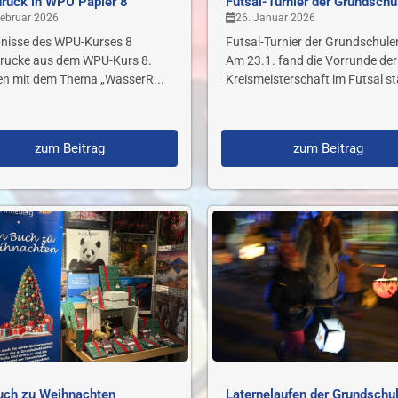
druck in WPU Papier 8
Futsal-Turnier der Grundschu
Februar 2026
26. Januar 2026
nisse des WPU-Kurses 8
Futsal-Turnier der Grundschulen
drucke aus dem WPU-Kurs 8.
Am 23.1. fand die Vorrunde der
en mit dem Thema „WasserR...
Kreismeisterschaft im Futsal sta
zum Beitrag
zum Beitrag
uch zu Weihnachten
Laternelaufen der Grundschu