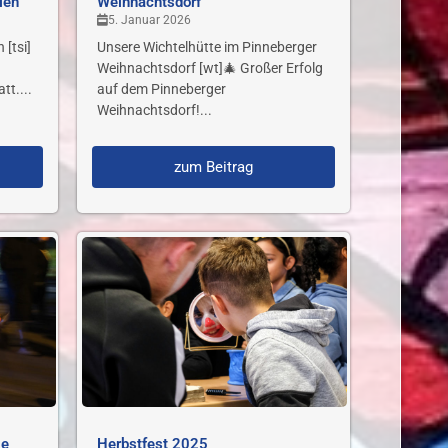
len
Weihnachtsdorf
5. Januar 2026
 [tsi]
Unsere Wichtelhütte im Pinneberger
Weihnachtsdorf [wt]🎄 Großer Erfolg
tt....
auf dem Pinneberger
Weihnachtsdorf!...
zum Beitrag
le
Herbstfest 2025