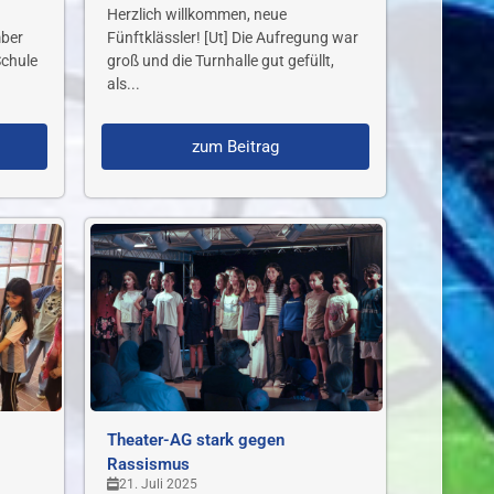
Herzlich willkommen, neue
mber
Fünftklässler! [Ut] Die Aufregung war
Schule
groß und die Turnhalle gut gefüllt,
als...
zum Beitrag
Theater-AG stark gegen
Rassismus
21. Juli 2025