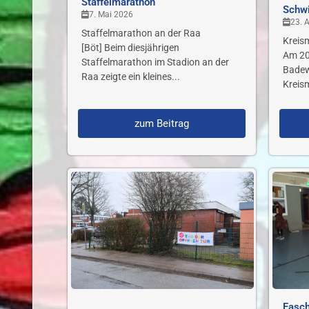
Staffelmarathon
Schw
7. Mai 2026
23. A
Staffelmarathon an der Raa
Kreis
[Böt] Beim diesjährigen
Am 20
Staffelmarathon im Stadion an der
Badew
Raa zeigte ein kleines...
Kreism
zum Beitrag
Fasc