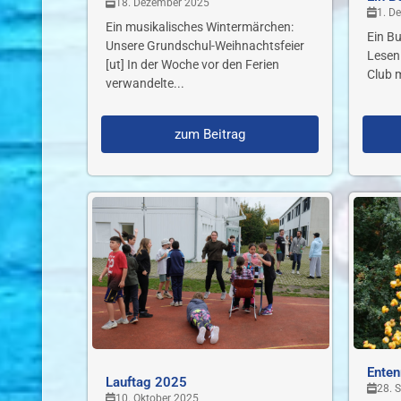
18. Dezember 2025
1. D
Ein musikalisches Wintermärchen:
Ein B
Unsere Grundschul-Weihnachtsfeier
Lesen 
[ut] In der Woche vor den Ferien
Club m
verwandelte...
zum Beitrag
Enten
Lauftag 2025
28. 
10. Oktober 2025