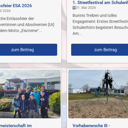
1. Streetfestival am Schulen
ssfeier ESA 2026
31. Mai 2026
li 2026
Buntes Treiben und tolles
iche Entlassfeier der
Engagement: Erstes Streetfesti
ventinnen und Absolventen [Ut]
Schulenhörn begeistert Besuche
 dem Motto „Eiscreme“...
Am...
zum Beitrag
zum Beitrag
meisterschaft im
Vorhabenwoche III -