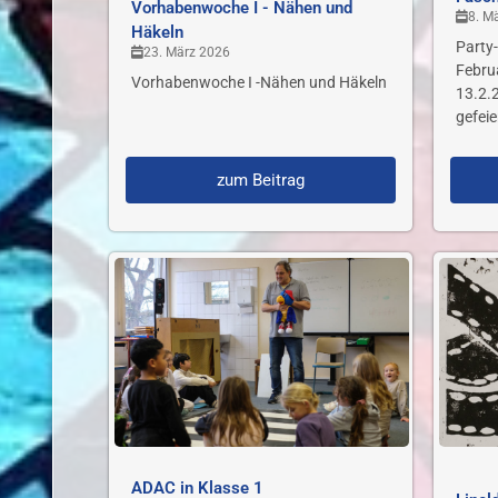
Vorhabenwoche I - Nähen und
8. M
Häkeln
Party-
23. März 2026
Februa
Vorhabenwoche I -Nähen und Häkeln
13.2.2
gefeier
zum Beitrag
ADAC in Klasse 1