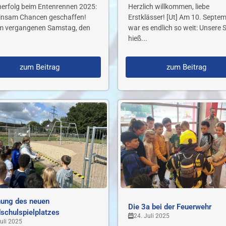
nerfolg beim Entenrennen 2025:
Herzlich willkommen, liebe
nsam Chancen geschaffen!
Erstklässer! [Ut] Am 10. Septe
Am vergangenen Samstag, den
war es endlich so weit: Unsere 
hieß...
zum Beitrag
zum Beitrag
nung des neuen
Die 3a bei der Feuerwehr
schulspielplatzes
24. Juli 2025
Juli 2025