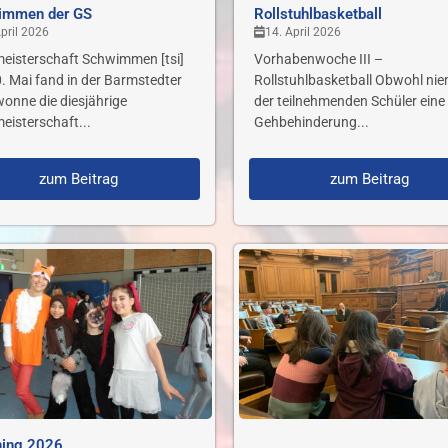
immen der GS
Rollstuhlbasketball
pril 2026
14. April 2026
meisterschaft Schwimmen [tsi]
Vorhabenwoche III –
. Mai fand in der Barmstedter
Rollstuhlbasketball Obwohl ni
onne die diesjährige
der teilnehmenden Schüler eine
eisterschaft...
Gehbehinderung...
zum Beitrag
zum Beitrag
hing 2026