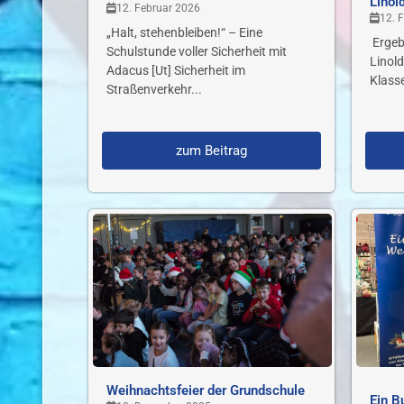
Linol
12. Februar 2026
12. 
„Halt, stehenbleiben!“ – Eine
Ergeb
Schulstunde voller Sicherheit mit
Linol
Adacus [Ut] Sicherheit im
Klass
Straßenverkehr...
zum Beitrag
Weihnachtsfeier der Grundschule
Ein B