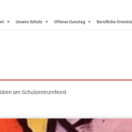
wir
Unsere Schule
Offener Ganztag
Berufliche Orienti
tivitäten am SchulzentrumNord.