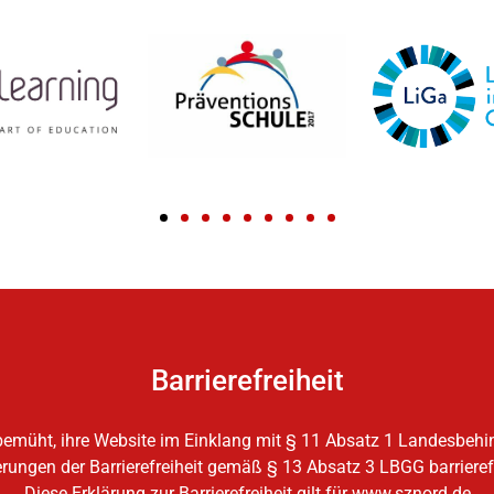
Barrierefreiheit
emüht, ihre Website im Einklang mit § 11 Absatz 1 Landesbehi
ungen der Barrierefreiheit gemäß § 13 Absatz 3 LBGG barriere
Diese Erklärung zur Barrierefreiheit gilt für www.sznord.de