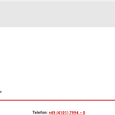
d
e
Telefon:
+49 (4101) 7994 – 0