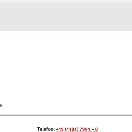
d
e
Telefon:
+49 (4101) 7994 – 0